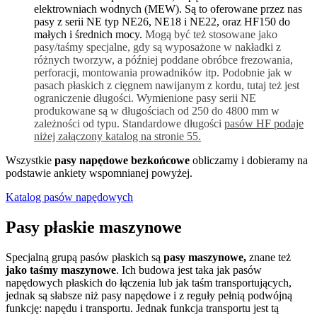
elektrowniach wodnych (MEW). Są to oferowane przez nas
pasy z serii NE typ NE26, NE18 i NE22, oraz HF150 do
małych i średnich mocy.
Mogą być też stosowane jako
pasy/taśmy specjalne, gdy są wyposażone w nakładki z
różnych tworzyw, a później poddane obróbce frezowania,
perforacji, montowania prowadników itp. Podobnie jak w
pasach płaskich z cięgnem nawijanym z kordu, tutaj też jest
ograniczenie długości. Wymienione pasy serii NE
produkowane są w długościach od 250 do 4800 mm w
zależności od typu. Standardowe długości
pasów HF podaje
niżej załączony katalog na stronie 55.
Wszystkie
pasy napędowe bezkońcowe
obliczamy i dobieramy na
podstawie ankiety wspomnianej powyżej.
Katalog pasów napędowych
Pasy płaskie maszynowe
Specjalną grupą pasów płaskich są
pasy maszynowe,
znane też
jako taśmy maszynowe
. Ich budowa jest taka jak pasów
napędowych płaskich do łączenia lub jak taśm transportujących,
jednak są słabsze niż pasy napędowe i z reguły pełnią podwójną
funkcję: napędu i transportu. Jednak funkcja transportu jest tą