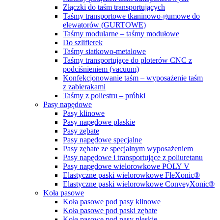
Złączki do taśm transportujących
Taśmy transportowe tkaninowo-gumowe do
elewatorów (GURTOWE)
Taśmy modularne – taśmy modułowe
Do szlifierek
Taśmy siatkowo-metalowe
Taśmy transportujące do ploterów CNC z
podciśnieniem (vacuum)
Konfekcjonowanie taśm – wyposażenie taśm
z zabierakami
Taśmy z poliestru – próbki
Pasy napędowe
Pasy klinowe
Pasy napędowe płaskie
Pasy zębate
Pasy napędowe specjalne
Pasy zębate ze specjalnym wyposażeniem
Pasy napędowe i transportujące z poliuretanu
Pasy napędowe wielorowkowe POLY V
Elastyczne paski wielorowkowe FleXonic®
Elastyczne paski wielorowkowe ConveyXonic®
Koła pasowe
Koła pasowe pod pasy klinowe
Koła pasowe pod paski zębate
Koła pasowe pod pasy płaskie