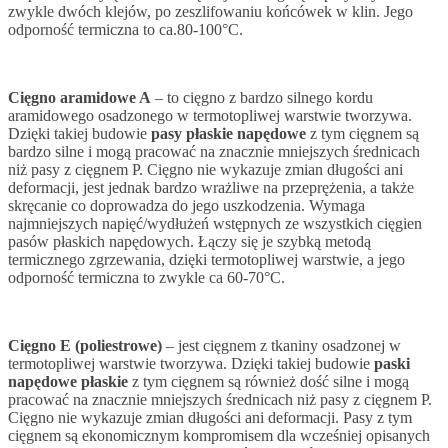
zwykle dwóch klejów, po zeszlifowaniu końcówek w klin. Jego
odporność termiczna to ca.80-100°C.
Cięgno aramidowe A
– to cięgno z bardzo silnego kordu
aramidowego osadzonego w termotopliwej warstwie tworzywa.
Dzięki takiej budowie
pasy płaskie napędowe
z tym cięgnem są
bardzo silne i mogą pracować na znacznie mniejszych średnicach
niż pasy z cięgnem P. Cięgno nie wykazuje zmian długości ani
deformacji, jest jednak bardzo wrażliwe na przeprężenia, a także
skręcanie co doprowadza do jego uszkodzenia. Wymaga
najmniejszych napięć/wydłużeń wstępnych ze wszystkich cięgien
pasów płaskich napędowych. Łączy się je szybką metodą
termicznego zgrzewania, dzięki termotopliwej warstwie, a jego
odporność termiczna to zwykle ca 60-70°C.
Cięgno E (poliestrowe)
– jest cięgnem z tkaniny osadzonej w
termotopliwej warstwie tworzywa. Dzięki takiej budowie
paski
napędowe płaskie
z tym cięgnem są również dość silne i mogą
pracować na znacznie mniejszych średnicach niż pasy z cięgnem P.
Cięgno nie wykazuje zmian długości ani deformacji. Pasy z tym
cięgnem są ekonomicznym kompromisem dla wcześniej opisanych