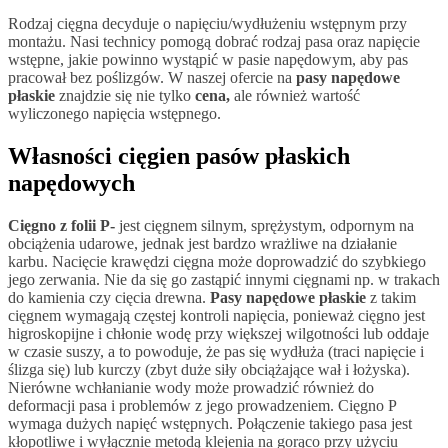
Rodzaj cięgna decyduje o napięciu/wydłużeniu wstępnym przy
montażu. Nasi technicy pomogą dobrać rodzaj pasa oraz napięcie
wstępne, jakie powinno wystąpić w pasie napędowym, aby pas
pracował bez poślizgów. W naszej ofercie na
pasy napędowe
płaskie
znajdzie się nie tylko
cena,
ale również wartość
wyliczonego napięcia wstępnego.
Własności cięgien pasów płaskich
napędowych
Cięgno z folii P-
jest cięgnem silnym, sprężystym, odpornym na
obciążenia udarowe, jednak jest bardzo wrażliwe na działanie
karbu. Nacięcie krawędzi cięgna może doprowadzić do szybkiego
jego zerwania. Nie da się go zastąpić innymi cięgnami np. w trakach
do kamienia czy cięcia drewna.
Pasy napędowe płaskie
z takim
cięgnem wymagają częstej kontroli napięcia, ponieważ cięgno jest
higroskopijne i chłonie wodę przy większej wilgotności lub oddaje
w czasie suszy, a to powoduje, że pas się wydłuża (traci napięcie i
ślizga się) lub kurczy (zbyt duże siły obciążające wał i łożyska).
Nierówne wchłanianie wody może prowadzić również do
deformacji pasa i problemów z jego prowadzeniem. Cięgno P
wymaga dużych napięć wstępnych. Połączenie takiego pasa jest
kłopotliwe i wyłącznie metodą klejenia na gorąco przy użyciu