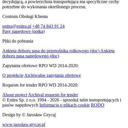
decydującą, a powierzchnia transportująca ma specyficzne cechy
potrzebne do wykonania określonego procesu.
Centrum Obsługi Klienta
enitra@enitra.pl
+48 74 843 91 24
Pasy napędowe (notka)
Pliki do pobrania
Ankieta doboru pasa do przenośnika rolkowego
(doc)
Ankieta
doboru pasa napędowego
(doc)
Zapytania ofertowe RPO WD 2014-2020:
O projekcie
Archiwalne zapytania ofertowe
Requests for tender RPO WD 2014-2020:
About project
Archival requests for tender
© Enitra Sp. z o.o. 1994 - 2026 - sprzedaż taśm transportujących i
pasów napędowych
Informacja o plikach cookie
RODO
Design by
© Jarosław Grycaj
www.jaroslaw.grycaj.pl