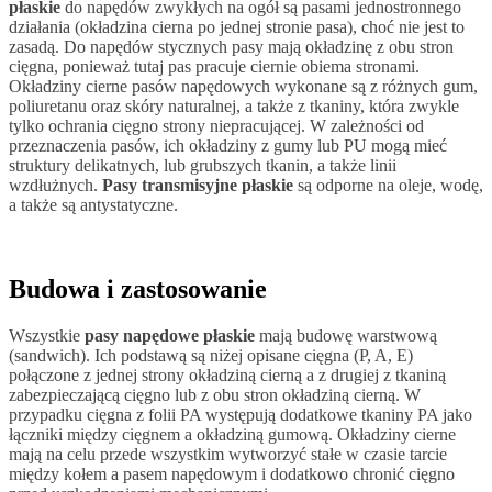
płaskie
do napędów zwykłych na ogół są pasami jednostronnego
działania (okładzina cierna po jednej stronie pasa), choć nie jest to
zasadą. Do napędów stycznych pasy mają okładzinę z obu stron
cięgna, ponieważ tutaj pas pracuje ciernie obiema stronami.
Okładziny cierne pasów napędowych wykonane są z różnych gum,
poliuretanu oraz skóry naturalnej, a także z tkaniny, która zwykle
tylko ochrania cięgno strony niepracującej. W zależności od
przeznaczenia pasów, ich okładziny z gumy lub PU mogą mieć
struktury delikatnych, lub grubszych tkanin, a także linii
wzdłużnych.
Pasy transmisyjne płaskie
są odporne na oleje, wodę,
a także są antystatyczne.
Budowa i zastosowanie
Wszystkie
pasy napędowe płaskie
mają budowę warstwową
(sandwich). Ich podstawą są niżej opisane cięgna (P, A, E)
połączone z jednej strony okładziną cierną a z drugiej z tkaniną
zabezpieczającą cięgno lub z obu stron okładziną cierną. W
przypadku cięgna z folii PA występują dodatkowe tkaniny PA jako
łączniki między cięgnem a okładziną gumową. Okładziny cierne
mają na celu przede wszystkim wytworzyć stałe w czasie tarcie
między kołem a pasem napędowym i dodatkowo chronić cięgno