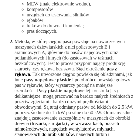
MEW (małe elektrownie wodne
),
kompresorów
urządzeń do testowania silników
rębaków
traków do drewna i kamienia;
pras tłoczących.
Metoda, w której cięgno pasa powstaje na nowoczesnych
maszynach dziewiarskich z nici poliestrowych E i
aramidowych A, głównie do pasów napędowych oraz
poliamidowych i innych (do zastosowań w taśmach
bezkońcowych). Jest to proces przypominający produkcję
skarpety, czy rękawa bez szwu. Stąd określenie
pas z
rękawa
. Tak utworzone cięgno powleka się okładzinami, jak
inne
pasy napędowe płaskie
i po obróbce powstaje gotowy
pas w rękawie, który wystarczy pociąć na mniejsze
szerokości.
Pasy płaskie napędowe
tej konstrukcji są
delikatniejsze, mogą pracować na bardzo małych średnicach z
przeciw zgięciami i bardzo dużymi prędkościami
obwodowymi. Są tutaj odmiany pasów od lekkich do 2,5 kW,
poprzez średnie do 15 kW po silne do 60 kW. Odmiany silne
znajdują zastosowanie szczególnie w maszynach do obróbki
drewna (
frezarki, strugarki) , w wyważarkach, prasach
mimośrodowych, napędach wentylatorów, młynach,
stanowiskach do ​​prób silników, napędach turbin i