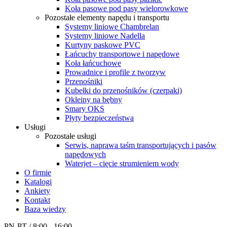
Koła pasowe pod pasy wielorowkowe
Pozostałe elementy napędu i transportu
Systemy liniowe Chambrelan
Systemy liniowe Nadella
Kurtyny paskowe PVC
Łańcuchy transportowe i napędowe
Koła łańcuchowe
Prowadnice i profile z tworzyw
Przenośniki
Kubełki do przenośników (czerpaki)
Okleiny na bębny
Smary OKS
Płyty bezpieczeństwa
Usługi
Pozostałe usługi
Serwis, naprawa taśm transportujących i pasów
napędowych
Waterjet – cięcie strumieniem wody
O firmie
Katalogi
Ankiety
Kontakt
Baza wiedzy
PN-PT / 8:00 - 16:00