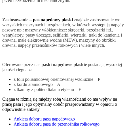
przed uszkodzeniami mechanicznymi.
Zastosowanie
–
pas napędowy płaski
znajdzie zastosowanie we
wszystkich maszynach i urządzeniach, w których występują napędy
pasowe np.: maszyny włókiennicze: skręcarki, przędzarki itd.,
wentylatory, prasy tłoczące, szlifierki, wiertarki, traki do kamienia i
drewna, małe elektrownie wodne (MEW), maszyny do obróbki
drewna, napędy przenośników rolkowych i wiele innych.
Oferowane przez nas
paski napędowe płaskie
posiadają wysokiej
jakości cięgna z:
z folii poliamidowej orientowanej wzdłużnie – P
z kordu aramidowego – A
z tkaniny z politeraftalanu etylenu – E
Cięgna te różnią się między sobą własnościami co ma wpływ na
pracę pasa i jego optymalny dobór przeprowadzany w oparciu o
odpowiednie ankiety.
Ankieta doboru pasa napędowego
Ankieta doboru pasa do przenośnika rolkowego