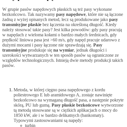
W grupie pasów napędowych płaskich są też pasy wykonane
bezkońcowo. Tak nazywamy
pasy napędowe
, które nie są łączone
żadną z wyżej opisanych metod, lecz są produkowane jako
pasy
transmisyjne płaskie
bez łączenia na określoną długość. Kiedy
należy stosować takie pasy? Jest kilka powodów: gdy pasy pracują
w napędach z wieloma kołami o bardzo małych średnicach, gdy
prędkość liniowa pasa jest >60 m/s, gdy napęd pracuje udarowo z
dużymi mocami i pasy łączone nie sprawdzają się.
Pasy
transmisyjne
produkuje się
na wymiar
, jednak długości i
szerokości wytwarzanych w ten sposób pasów są ograniczone ze
względów technologicznych. Istnieją dwie metody produkcji takich
pasów.
Metoda, w której cięgno pasa napędowego z kordu
poliestrowego E lub aramidowego A, zostaje nawinięte
bezkońcowo na wymaganą długość pasa, a następnie pokryte
skórą, PU lub gumą.
Pasy płaskie bezkońcowe
wytworzone
tą metodą stosowane są w ciężkich aplikacjach o mocy do
1850 kW, ale i w bardzo delikatnych (bankomaty).
Typowymi zastosowaniami są napędy:
turbin