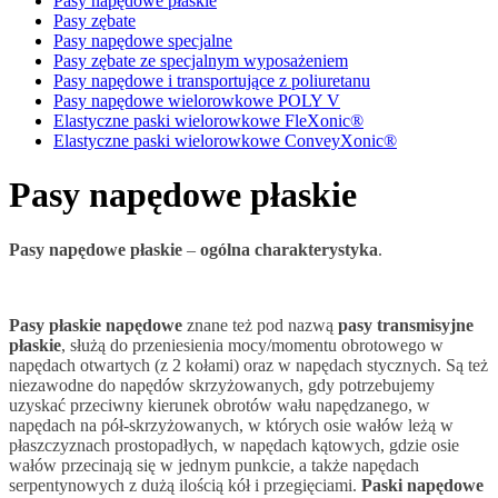
Pasy napędowe płaskie
Pasy zębate
Pasy napędowe specjalne
Pasy zębate ze specjalnym wyposażeniem
Pasy napędowe i transportujące z poliuretanu
Pasy napędowe wielorowkowe POLY V
Elastyczne paski wielorowkowe FleXonic®
Elastyczne paski wielorowkowe ConveyXonic®
Pasy napędowe płaskie
Pasy napędowe płaskie
–
ogólna charakterystyka
.
Pasy płaskie
napędowe
znane też pod nazwą
pasy transmisyjne
płaskie
, służą do przeniesienia mocy/momentu obrotowego w
napędach otwartych (z 2 kołami) oraz w napędach stycznych. Są też
niezawodne do napędów skrzyżowanych, gdy potrzebujemy
uzyskać przeciwny kierunek obrotów wału napędzanego, w
napędach na pół-skrzyżowanych, w których osie wałów leżą w
płaszczyznach prostopadłych, w napędach kątowych, gdzie osie
wałów przecinają się w jednym punkcie, a także napędach
serpentynowych z dużą ilością kół i przegięciami.
Paski napędowe