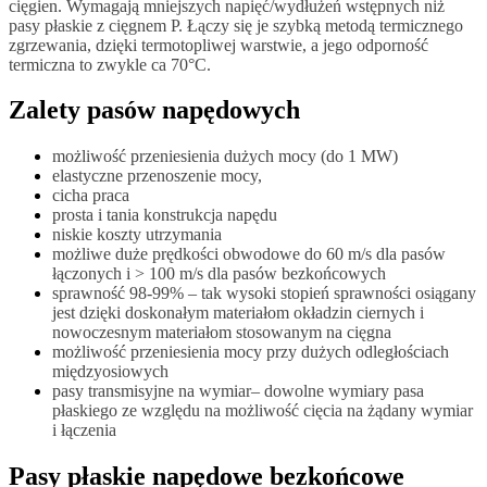
cięgien. Wymagają mniejszych napięć/wydłużeń wstępnych niż
pasy płaskie z cięgnem P. Łączy się je szybką metodą termicznego
zgrzewania, dzięki termotopliwej warstwie, a jego odporność
termiczna to zwykle ca 70°C.
Zalety pasów napędowych
możliwość przeniesienia dużych mocy (do 1 MW)
elastyczne przenoszenie mocy,
cicha praca
prosta i tania konstrukcja napędu
niskie koszty utrzymania
możliwe duże prędkości obwodowe do 60 m/s dla pasów
łączonych i > 100 m/s dla pasów bezkońcowych
sprawność 98-99% – tak
wysoki stopień sprawności osiągany
jest dzięki doskonałym materiałom okładzin ciernych i
nowoczesnym materiałom stosowanym na cięgna
możliwość przeniesienia mocy przy dużych odległościach
międzyosiowych
pasy transmisyjne na wymiar
– dowolne wymiary pasa
płaskiego ze względu na możliwość cięcia na żądany wymiar
i łączenia
Pasy płaskie napędowe bezkońcowe