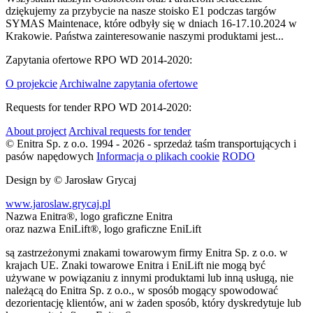
dziękujemy za przybycie na nasze stoisko E1 podczas targów
SYMAS Maintenace, które odbyły się w dniach 16-17.10.2024 w
Krakowie. Państwa zainteresowanie naszymi produktami jest...
Zapytania ofertowe RPO WD 2014-2020:
O projekcie
Archiwalne zapytania ofertowe
Requests for tender RPO WD 2014-2020:
About project
Archival requests for tender
© Enitra Sp. z o.o. 1994 - 2026 - sprzedaż taśm transportujących i
pasów napędowych
Informacja o plikach cookie
RODO
Design by
© Jarosław Grycaj
www.jaroslaw.grycaj.pl
Nazwa Enitra®, logo graficzne Enitra
oraz nazwa EniLift®, logo graficzne EniLift
są zastrzeżonymi znakami towarowym firmy Enitra Sp. z o.o. w
krajach UE. Znaki towarowe Enitra i EniLift nie mogą być
używane w powiązaniu z innymi produktami lub inną usługą, nie
należącą do Enitra Sp. z o.o., w sposób mogący spowodować
dezorientację klientów, ani w żaden sposób, który dyskredytuje lub