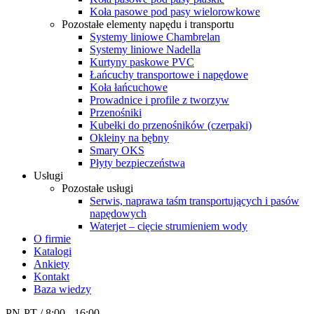
Koła pasowe pod pasy wielorowkowe
Pozostałe elementy napędu i transportu
Systemy liniowe Chambrelan
Systemy liniowe Nadella
Kurtyny paskowe PVC
Łańcuchy transportowe i napędowe
Koła łańcuchowe
Prowadnice i profile z tworzyw
Przenośniki
Kubełki do przenośników (czerpaki)
Okleiny na bębny
Smary OKS
Płyty bezpieczeństwa
Usługi
Pozostałe usługi
Serwis, naprawa taśm transportujących i pasów
napędowych
Waterjet – cięcie strumieniem wody
O firmie
Katalogi
Ankiety
Kontakt
Baza wiedzy
PN-PT / 8:00 - 16:00