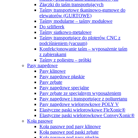
Złączki do taśm transportujących
Taśmy transportowe tkaninowo-gumowe do
elewatorów (GURTOWE)
Taśmy modularne – taśmy modułowe
Do szlifierek
Taśmy siatkowo-metalowe
Taśmy transportujące do ploterów CNC z
podciśnieniem (vacuum)
Konfekcjonowanie taśm – wyposażenie taśm
z zabierakami
Taśmy z poliestru – próbki
Pasy napędowe
Pasy klinowe
Pasy napędowe płaskie
Pasy zębate
Pasy napędowe specjalne
Pasy zębate ze specjalnym wyposażeniem
Pasy napędowe i transportujące z poliuretanu
Pasy napędowe wielorowkowe POLY V
Elastyczne paski wielorowkowe FleXonic®
Elastyczne paski wielorowkowe ConveyXonic®
Koła pasowe
Koła pasowe pod pasy klinowe
Koła pasowe pod paski zębate
Koła pasowe pod pasy płaskie